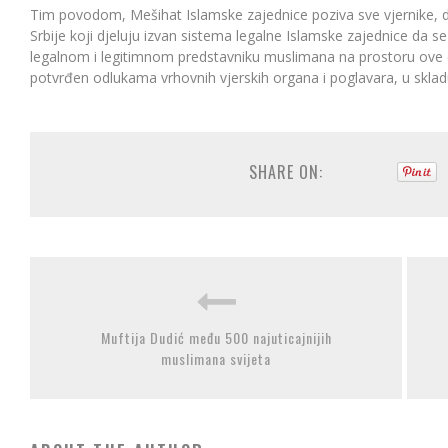
Tim povodom, Mešihat Islamske zajednice poziva sve vjernike, 
Srbije koji djeluju izvan sistema legalne Islamske zajednice da 
legalnom i legitimnom predstavniku muslimana na prostoru ove držav
potvrđen odlukama vrhovnih vjerskih organa i poglavara, u skla
SHARE ON:
Muftija Dudić među 500 najuticajnijih
muslimana svijeta