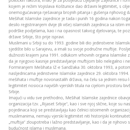
političkih faktora, imao je za posljedicu cijepanje Zajednice i form
kojem je režim Vojislava Koštunice dao državni legitimitet, s c
onemogućavanja rješavanja brojnih pitanja i gušenja njihovog da
Mešihat Islamske zajednice je tada i punih 16 godina nakon to
desilo registriranjem dvije (ili više) islamskih zajednica sa ist
podrške podjelama, kao i na opasnost takvog djelovanja, te pozi
države Srbije, što prije ispravi.
Muslimani u Srbiji su do 1993. godine bili dio jedinstvene Islamsk
sjedište bilo u Sarajevu, a imali su svoje područne muftije. Poslje
dužnosti krajem juna 1991. odlukom vrhovnih organa Islamske za
da je njegovo kasnije predstavljanje muftijom bilo nelegalno i ne
Formiranjem Mešihata IZ-e Sandžaka 30. oktobra 1993, a potom 
nasljednicama jedinstvene Islamske zajednice 29. oktobra 1994. u
mešihata i muftije novonastalih država, na čelu sa jednim reisu-
legitimitet nosioca najviših vjerskih titula na cijelom prostoru bi
Srbije.
Imajući u vidu sve prethodno, Mešihat Islamske zajednice obavješ
organizacija tzv. „Rijaset Srbije“, kao i sve njoj slične, koje su n
pojedinaca koji se predstavljaju kao čelnici istoimenih organizac
muslimanima, nemaju vjerski legitimitet niti historijski kontinuitet, 
„muftija“ zloupotreba i lažno predstavljanje, kao i da je njihovo 
budućnost islama i muslimana.