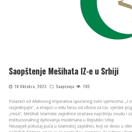
Saopštenje Mešihata IZ-e u Srbiji
18 Oktobra, 2023
Saopćenja
705
Polazeći od Allahovog imperativa upućenog svim vjernicima: „I sv
razjedinjujte“, a imajući u vidu farsu od izbora za tzv. vjerske 
„reisa“, Mešihat Islamske zajednice izražava najoštriju osudu i 
institucionalnog djelovanja muslimana u Republici Srbiji.
Neuspjeli pokušaj puča u Islamskoj zajednici, koji se desio u okt