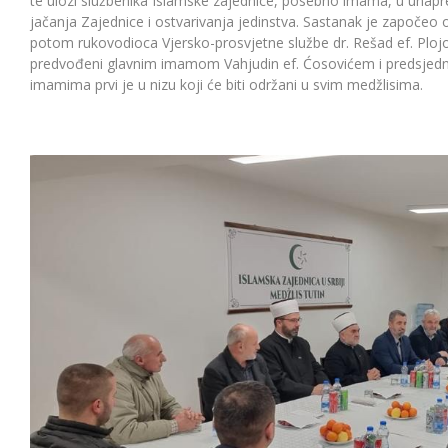
te ulozi službenika Islamske zajednice, posebno imama, u unapr
jačanja Zajednice i ostvarivanja jedinstva. Sastanak je započeo
potom rukovodioca Vjersko-prosvjetne službe dr. Rešad ef. Plojov
predvođeni glavnim imamom Vahjudin ef. Ćosovićem i predsjedn
imamima prvi je u nizu koji će biti održani u svim medžlisima.