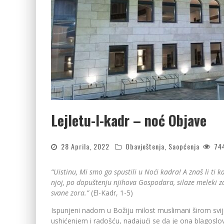
Lejletu-l-kadr – noć Objave
28 Aprila, 2022
Obavještenja
,
Saopćenja
74
“Uistinu, Mi smo ga spustili u Noći kadra! A znaš li ti 
njoj, po dopuštenju njihova Gospodara, silaze meleki 
svane zora.”
(El-Kadr, 1-5)
Ispunjeni nadom u Božiju milost muslimani širom s
ushićenjem i radošću, nadajući se da je ona blagoslov