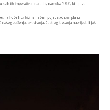
 svih tih imperativa i naredbi, naredba ”Uči!”, bila prva
eci, a hoće li to biti na našem pojedinačnom planu
ašeg buđenja, aktiviranja, žustrog kretanja naprijed, ili još