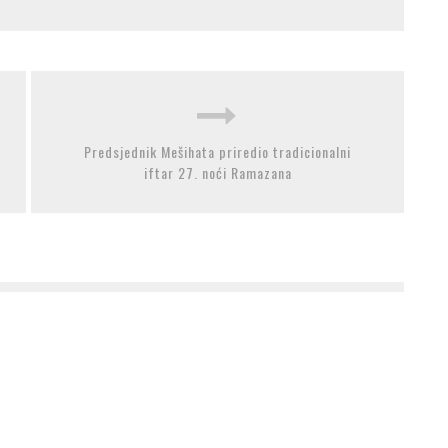
Predsjednik Mešihata priredio tradicionalni
iftar 27. noći Ramazana