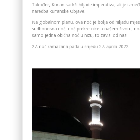
Također, Kur'an sadrži hiljade imperativa, ali je između
naredba kur'anske Objave.
Na globalnom planu, ova noć je bolja od hiljadu mjes
sudbonosna noć, noć prekretnice u našem životu, noć n
samo jedna obična noć u nizu, to zavisi od nas!
noć ramazana pada u srijedu 27. aprila 2022.