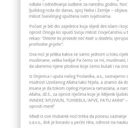
odluke i određivanja sudbine za narednu godinu. No
ljudskog roda do danas, spoj Neba i Zemlje – objava 
milost Svevišnjeg spuštena svim svjetovima.
Počast je biti dio zajednice koja slijedi dini islam i ko
oprost Onoga ko spusti Svoju milost čovječanstvu u toj
rekao:
“Onome ko provede noć Kadr u ibadetu, vjerujući 
prethodne grijehe”.
Ova noć je prilika kakva se samo jednom u toku cijele
muslimane, velika hedija! Pa ćemo se mi, muslimani, 
da uberemo njene plodove koje ćemo kušati i na ono
Iz činjenica i uputa našeg Poslanika, a.s., saznajem
mudrost Uzvišenog Allaha tako htjela, a znamo da do
insana je da tokom cijelog mjeseca ramazana, a naroč
Allaha, dž.š., za oprost riječima koje je Miljenik lj
INNEKE ‘AFUVVUN, TUHIBBUL-‘AFVE, FA'FU ANNI!” – “All
oprosti meni!”
Mladi iz ove mubarek noći treba da ponesu saznanje 
s.a.v.s., dok je boravio u pećini Hira, odnose na nauku