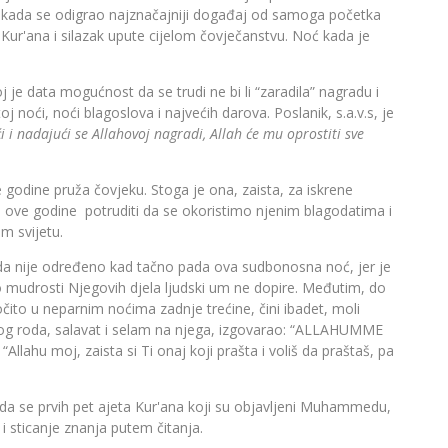
ć kada se odigrao najznačajniji događaj od samoga početka
Kur'ana i silazak upute cijelom čovječanstvu. Noć kada je
joj je data mogućnost da se trudi ne bi li “zaradila” nagradu i
 noći, noći blagoslova i najvećih darova. Poslanik, s.a.v.s, je
i nadajući se Allahovoj nagradi, Allah će mu oprostiti sve
 godine pruža čovjeku. Stoga je ona, zaista, za iskrene
i ove godine potruditi da se okoristimo njenim blagodatima i
m svijetu.
o da nije određeno kad tačno pada ova sudbonosna noć, jer je
 mudrosti Njegovih djela ljudski um ne dopire. Međutim, do
ito u neparnim noćima zadnje trećine, čini ibadet, moli
udskog roda, salavat i selam na njega, izgovarao: “ALLAHUMME
ahu moj, zaista si Ti onaj koji prašta i voliš da praštaš, pa
da se prvih pet ajeta Kur'ana koji su objavljeni Muhammedu,
 i sticanje znanja putem čitanja.