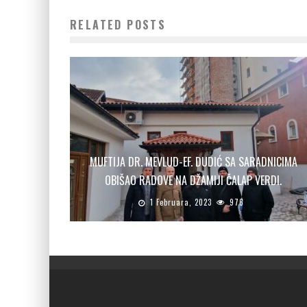
RELATED POSTS
MUFTIJA DR. MEVLUD-EF. DUDIĆ SA SARADNICIMA
OBIŠAO RADOVE NA DŽAMIJI ČALAP VERDI.
1 Februara, 2023
976