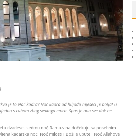
4
kakva je to Noć kadra? Noć kadra od hiljadu mjeseci je bolja! U
zajedno s ruhom zbog svakoga emra. Spas je ona sve dok ne
vijeta dvadeset sedmu noć Ramazana dočekuju sa posebnim
ljena kadarska noć. Noć milosti i Božije upute . Noć Allahove