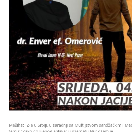
Mešihat IZ-e u Srbiji, u saradnji sa Muftijstvom sandžačkim i M
temu: “Kako do lijepog ahlaka” u džematu Nur džamije.