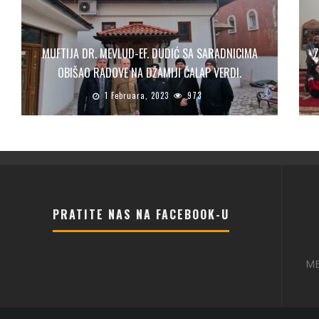
MUFTIJA DR. MEVLUD-EF. DUDIĆ SA SARADNICIMA
Z
OBIŠAO RADOVE NA DŽAMIJI ČALAP VERDI.
1 Februara, 2023
973
PRATITE NAS NA FACEBOOK-U
ME