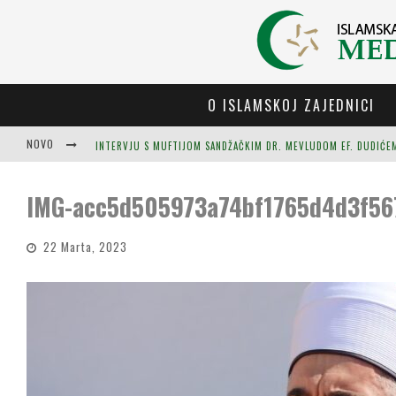
O ISLAMSKOJ ZAJEDNICI
NOVO
IMG-acc5d505973a74bf1765d4d3f56
22 Marta, 2023
OTVORENA BIJELA DŽAMIJA U GORNJEM PARALOVU