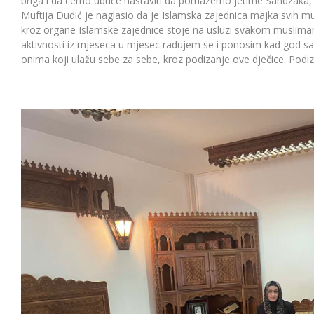
briga i da ćemo ubuće nastaviti da pomažemo jetime Sandžaka, k
Muftija Dudić je naglasio da je Islamska zajednica majka svih m
kroz organe Islamske zajednice stoje na usluzi svakom musliman
aktivnosti iz mjeseca u mjesec radujem se i ponosim kad god sa
onima koji ulažu sebe za sebe, kroz podizanje ove dječice. Podizat