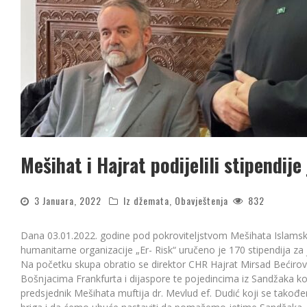
Mešihat i Hajrat podijelili stipendij
3 Januara, 2022
Iz džemata
,
Obavještenja
832
Dana 03.01.2022. godine pod pokroviteljstvom Mešihata Islamske 
humanitarne organizacije „Er- Risk“ uručeno je 170 stipendija za
Na početku skupa obratio se direktor CHR Hajrat Mirsad Bećirovi
Bošnjacima Frankfurta i dijaspore te pojedincima iz Sandžaka ko
predsjednik Mešihata muftija dr. Mevlud ef. Dudić koji se takođe