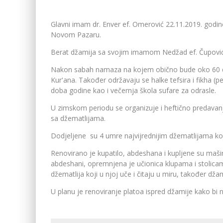
Glavni imam dr. Enver ef. Omerović 22.11.2019. godi
Novom Pazaru.
Berat džamija sa svojim imamom Nedžad ef. Čupović
Nakon sabah namaza na kojem obično bude oko 60 dže
Kur'ana. Također održavaju se halke tefsira i fikha (p
doba godine kao i večernja škola sufare za odrasle.
U zimskom periodu se organizuje i heftično predavanje
sa džematlijama.
Dodjeljene su 4 umre najvijrednijim džematlijama koji
Renovirano je kupatilo, abdeshana i kupljene su mašin
abdeshani, opremnjena je učionica klupama i stolica
džematlija koji u njoj uče i čitaju u miru, također džam
U planu je renoviranje platoa ispred džamije kako bi n