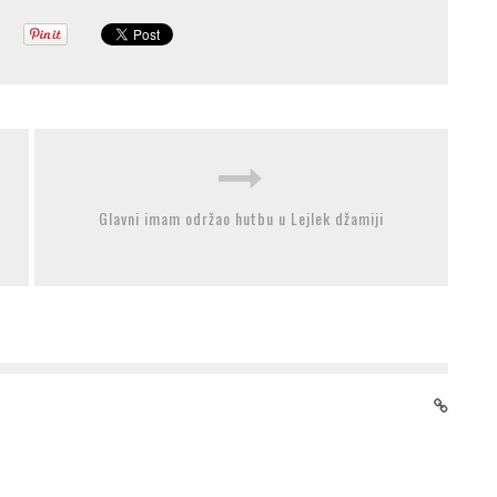
Glavni imam održao hutbu u Lejlek džamiji