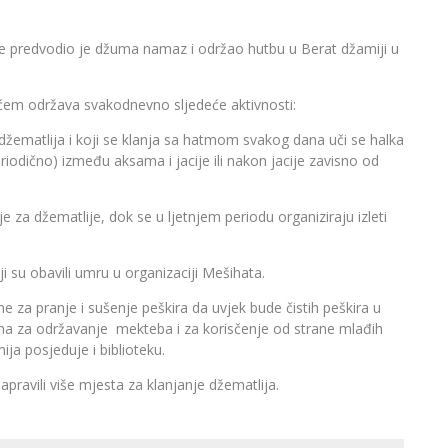
ne predvodio je džuma namaz i održao hutbu u Berat džamiji u
em održava svakodnevno sljedeće aktivnosti:
matlija i koji se klanja sa hatmom svakog dana uči se halka
eriodično) između aksama i jacije ili nakon jacije zavisno od
 za džematlije, dok se u ljetnjem periodu organiziraju izleti
 su obavili umru u organizaciji Mešihata.
e za pranje i sušenje peškira da uvjek bude čistih peškira u
ma za održavanje mekteba i za korisčenje od strane mlađih
ija posjeduje i biblioteku.
apravili više mjesta za klanjanje džematlija.