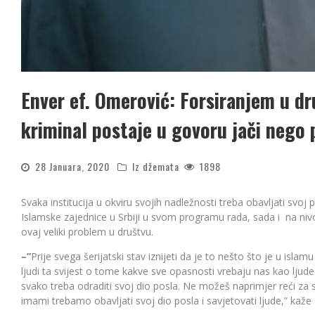
Enver ef. Omerović: Forsiranjem u dr
kriminal postaje u govoru jači nego p
28 Januara, 2020
Iz džemata
1898
Svaka institucija u okviru svojih nadležnosti treba obavljati svoj 
Islamske zajednice u Srbiji u svom programu rada, sada i na nivo
ovaj veliki problem u društvu.
–”
Prije svega šerijatski stav iznijeti da je to nešto što je u isl
ljudi ta svijest o tome kakve sve opasnosti vrebaju nas kao ljude
svako treba odraditi svoj dio posla. Ne možeš naprimjer reći za sve
imami trebamo obavljati svoj dio posla i savjetovati ljude,” kaž