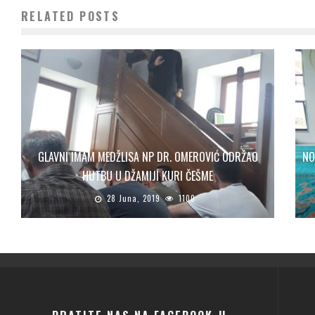
RELATED POSTS
GLAVNI IMAM MEDŽLISA NP DR. OMEROVIĆ ODRŽAO
NO
HUTBU U DŽAMIJI KURI ČEŠME
28 Juna, 2019
1100