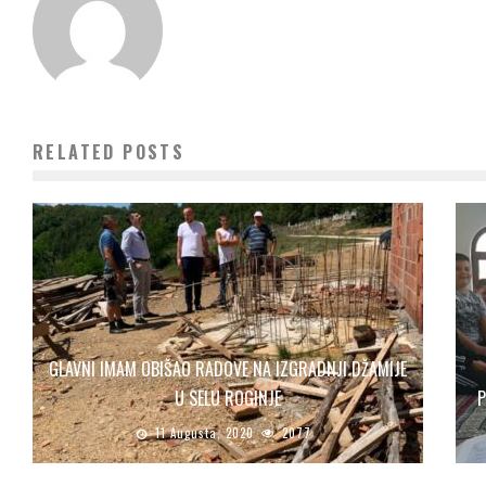
RELATED POSTS
GLAVNI IMAM OBIŠAO RADOVE NA IZGRADNJI DŽAMIJE
U SELU ROGINJE
P
11 Augusta, 2020
2077