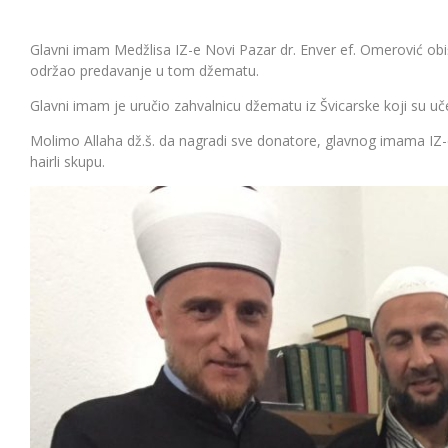
Glavni imam Medžlisa IZ-e Novi Pazar dr. Enver ef. Omerović ob
održao predavanje u tom džematu.
Glavni imam je uručio zahvalnicu džematu iz Švicarske koji su učes
Molimo Allaha dž.š. da nagradi sve donatore, glavnog imama IZ-e
hairli skupu.